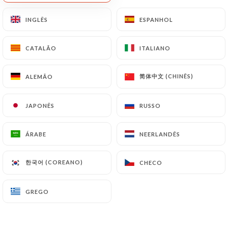
PT
MENU
INGLÊS
INGLÊS
ESPANHOL
ESPANHOL
CATALÃO
CATALÃO
ITALIANO
ITALIANO
简体中文 (CHINÊS)
简体中文 (CHINÊS)
ALEMÃO
ALEMÃO
JAPONÊS
JAPONÊS
RUSSO
RUSSO
/
Galeria
PÁGINA INICIAL
GALERIA
ÁRABE
ÁRABE
NEERLANDÊS
NEERLANDÊS
한국어 (COREANO)
한국어 (COREANO)
CHECO
CHECO
GREGO
GREGO