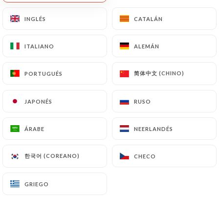
ES
MENÚ
INGLÉS
INGLÉS
CATALÁN
CATALÁN
ITALIANO
ITALIANO
ALEMÁN
ALEMÁN
简体中文 (CHINO)
简体中文 (CHINO)
PORTUGUÉS
PORTUGUÉS
JAPONÉS
JAPONÉS
RUSO
RUSO
/
Galería
INICIO
GALERÍA
ÁRABE
ÁRABE
NEERLANDÉS
NEERLANDÉS
한국어 (COREANO)
한국어 (COREANO)
CHECO
CHECO
GRIEGO
GRIEGO