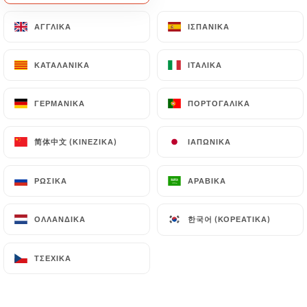
EL
ΜΕΝΟΎ
ΑΓΓΛΙΚΆ
ΑΓΓΛΙΚΆ
ΙΣΠΑΝΙΚΆ
ΙΣΠΑΝΙΚΆ
ΚΑΤΑΛΑΝΙΚΆ
ΚΑΤΑΛΑΝΙΚΆ
ΙΤΑΛΙΚΆ
ΙΤΑΛΙΚΆ
ΓΕΡΜΑΝΙΚΆ
ΓΕΡΜΑΝΙΚΆ
ΠΟΡΤΟΓΑΛΙΚΆ
ΠΟΡΤΟΓΑΛΙΚΆ
简体中文 (ΚΙΝΈΖΙΚΑ)
简体中文 (ΚΙΝΈΖΙΚΑ)
ΙΑΠΩΝΙΚΆ
ΙΑΠΩΝΙΚΆ
/
Φωτογραφίες
ΑΡΧΙΚΉ
ΦΩΤΟΓΡΑΦΊΕΣ
ΡΩΣΙΚΆ
ΡΩΣΙΚΆ
ΑΡΑΒΙΚΆ
ΑΡΑΒΙΚΆ
한국어 (ΚΟΡΕΆΤΙΚΑ)
한국어 (ΚΟΡΕΆΤΙΚΑ)
ΟΛΛΑΝΔΙΚΆ
ΟΛΛΑΝΔΙΚΆ
ΤΣΈΧΙΚΑ
ΤΣΈΧΙΚΑ