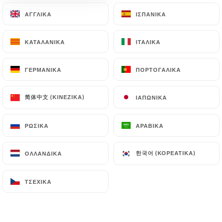
ΑΓΓΛΙΚΆ
ΑΓΓΛΙΚΆ
ΙΣΠΑΝΙΚΆ
ΙΣΠΑΝΙΚΆ
Κλειστό – Ανοίγει στις 18:30
ΚΑΤΑΛΑΝΙΚΆ
ΚΑΤΑΛΑΝΙΚΆ
ΙΤΑΛΙΚΆ
ΙΤΑΛΙΚΆ
ΓΕΡΜΑΝΙΚΆ
ΓΕΡΜΑΝΙΚΆ
ΠΟΡΤΟΓΑΛΙΚΆ
ΠΟΡΤΟΓΑΛΙΚΆ
Tabemono
简体中文 (ΚΙΝΈΖΙΚΑ)
简体中文 (ΚΙΝΈΖΙΚΑ)
ΙΑΠΩΝΙΚΆ
ΙΑΠΩΝΙΚΆ
15 ΑΞΙΟΛΌΓΗΣΗ
ΡΩΣΙΚΆ
ΡΩΣΙΚΆ
ΑΡΑΒΙΚΆ
ΑΡΑΒΙΚΆ
RESTAURANT JAPONAIS
7 Rue Villiot
한국어 (ΚΟΡΕΆΤΙΚΑ)
한국어 (ΚΟΡΕΆΤΙΚΑ)
ΟΛΛΑΝΔΙΚΆ
ΟΛΛΑΝΔΙΚΆ
75012 Paris France
ΤΣΈΧΙΚΑ
ΤΣΈΧΙΚΑ
Ποιοι είμαστε;