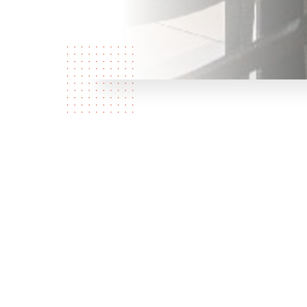
Chi
siamo?