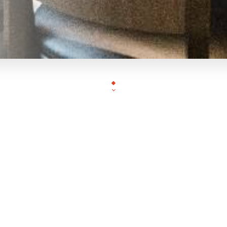
Situé Rue de Villiot à quelque minute de la Gare de L
Tabemono vous accueille dans un cadre moderne et c
découvrir des traditions culinaires venues directe
beaucoup d'originalité. La carte propose une grande 
japonaises, le repas se transformera ainsi en véritab