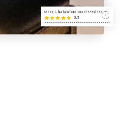
Moez S. ha lasciato una recensione
5/5
yon à Paris, le restaurant
onvivial pour vous faire
ment du Japon préparés avec
variété de spécialités
le voyage.