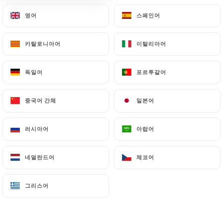
영어
영어
스페인어
스페인어
금일 아침부터 14:30까지 영업
카탈로니아어
카탈로니아어
이탈리아어
이탈리아어
독일어
독일어
포르투갈어
포르투갈어
Tabemono
중국어 간체
중국어 간체
일본어
일본어
15 리뷰
RESTAURANT JAPONAIS
러시아어
러시아어
아랍어
아랍어
7 Rue Villiot
75012 Paris France
네덜란드어
네덜란드어
체코어
체코어
그리스어
그리스어
소개